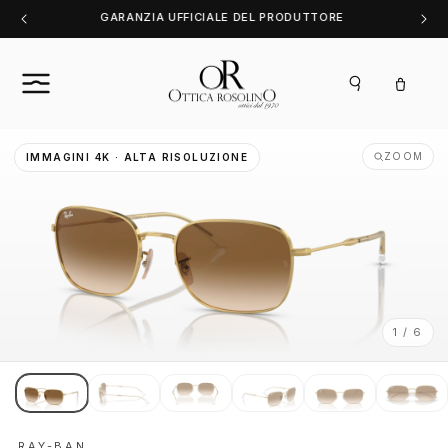
Vai
SOLO ORIGINALI GARANTITI
direttamente
ai contenuti
Carrello
ZOOM
IMMAGINI 4K · ALTA RISOLUZIONE
1 / 6
RAY-BAN