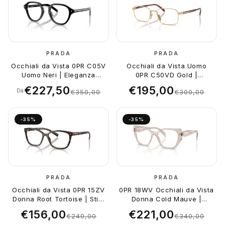
PRADA
PRADA
Occhiali da Vista 0PR C05V
Occhiali da Vista Uomo
Uomo Neri | Eleganza
0PR C50VD Gold |
Raffinata
Eleganza Maschile
€227,50
€195,00
Da
€350,00
€300,00
-35%
-35%
PRADA
PRADA
Occhiali da Vista 0PR 15ZV
0PR 18WV Occhiali da Vista
Donna Root Tortoise | Stile
Donna Cold Mauve |
Ele...
Eleganza Iconica
€156,00
€221,00
€240,00
€340,00