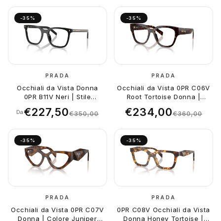
-35%
-35%
PRADA
PRADA
Occhiali da Vista Donna
Occhiali da Vista 0PR C06V
0PR B11V Neri | Stile
Root Tortoise Donna |
Iconico
Design Ic...
€227,50
€234,00
Da
€350,00
€360,00
-35%
-35%
PRADA
PRADA
Occhiali da Vista 0PR C07V
0PR C08V Occhiali da Vista
Donna | Colore Juniper
Donna Honey Tortoise |