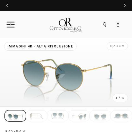
Vai
SOLO ORIGINALI GARANTITI
direttamente
ai contenuti
Carrello
ZOOM
IMMAGINI 4K · ALTA RISOLUZIONE
1 / 6
RAY-BAN