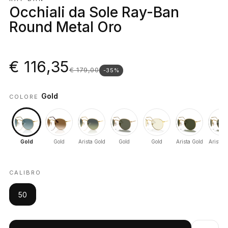
Occhiali da Sole Ray-Ban
Round Metal Oro
€ 116,35
€ 179,00
-35%
Gold
COLORE
Gold
Gold
Arista Gold
Gold
Gold
Arista Gold
Arista 
CALIBRO
50