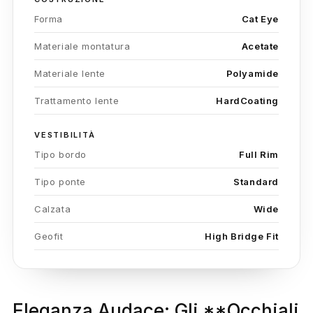
Forma
Cat Eye
Materiale montatura
Acetate
Materiale lente
Polyamide
Trattamento lente
HardCoating
VESTIBILITÀ
Tipo bordo
Full Rim
Tipo ponte
Standard
Calzata
Wide
Geofit
High Bridge Fit
Eleganza Audace: Gli **Occhiali