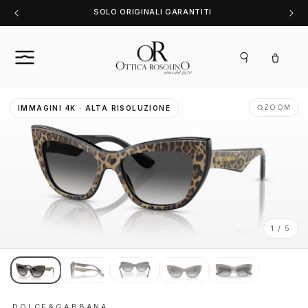
Vai
SOLO ORIGINALI GARANTITI
direttamente
ai contenuti
Carrello
ZOOM
IMMAGINI 4K · ALTA RISOLUZIONE
1 / 5
DOLCE&GABBANA