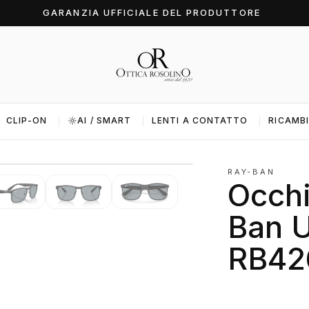
SOLO ORIGINALI GARANTITI
CLIP-ON
AI / SMART
LENTI A CONTATTO
RICAMBI
1 / 6
RAY-BAN
Occhi
Ban U
RB42