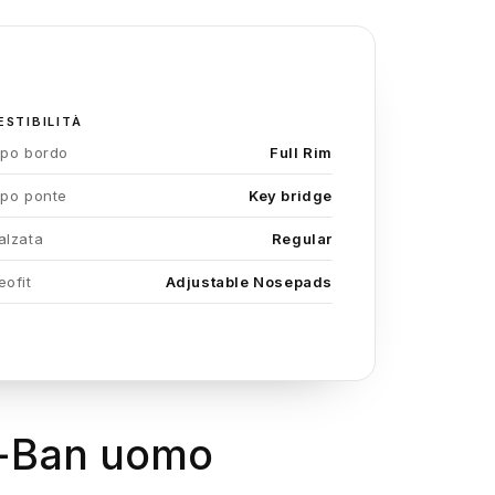
ESTIBILITÀ
ipo bordo
Full Rim
ipo ponte
Key bridge
alzata
Regular
eofit
Adjustable Nosepads
Ray-Ban uomo