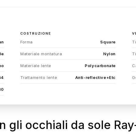
COSTRUZIONE
V
an
Forma
Square
T
le
Materiale montatura
Nylon
T
mo
Materiale lente
Polycarbonate
C
64
Trattamento lente
Anti-reflective+Etc
G
30
con gli occhiali da sole 