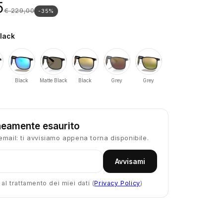
5
€ 229,00
-35%
lack
Black
Matte Black
Black
Grey
Grey
eamente esaurito
email: ti avvisiamo appena torna disponibile.
Avvisami
l trattamento dei miei dati (
Privacy Policy
)