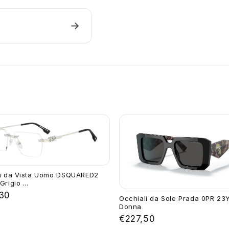
→
li da Vista Uomo DSQUARED2
rigio ...
30
Occhiali da Sole Prada 0PR 23
Donna
€227,50