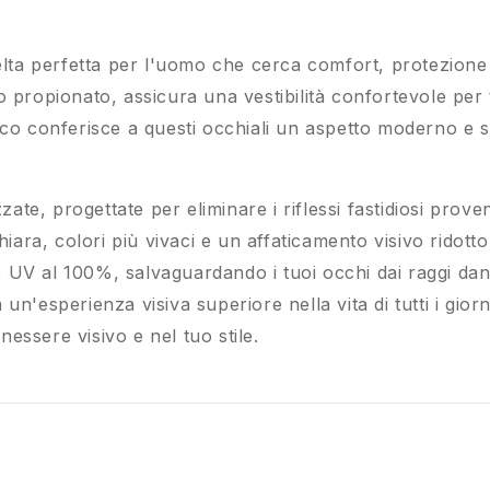
a perfetta per l'uomo che cerca comfort, protezione 
 propionato, assicura una vestibilità confortevole per tu
co conferisce a questi occhiali un aspetto moderno e so
zzate, progettate per eliminare i riflessi fastidiosi pro
hiara, colori più vivaci e un affaticamento visivo ridotto
UV al 100%, salvaguardando i tuoi occhi dai raggi danno
n'esperienza visiva superiore nella vita di tutti i giorni
essere visivo e nel tuo stile.