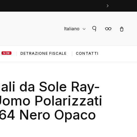
L
Accedi
Carrello
Italiano
i
n
DETRAZIONE FISCALE
CONTATTI
g
NEW
u
a
ali da Sole Ray-
omo Polarizzati
64 Nero Opaco