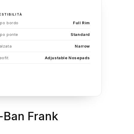
ESTIBILITÀ
ipo bordo
Full Rim
ipo ponte
Standard
alzata
Narrow
eofit
Adjustable Nosepads
y-Ban Frank