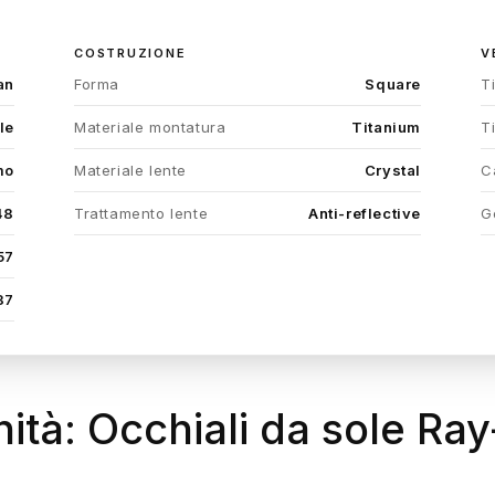
COSTRUZIONE
V
an
Forma
Square
T
le
Materiale montatura
Titanium
T
mo
Materiale lente
Crystal
C
48
Trattamento lente
Anti-reflective
G
57
87
ità: Occhiali da sole Ra