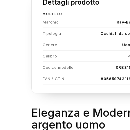
Dettagli prodotto
MODELLO
Marchio
Ray-B
Tipologia
Occhiali da so
Genere
Uo
Calibro
Codice modello
0RB81
EAN / GTIN
80565974311
Eleganza e Modern
argento uomo