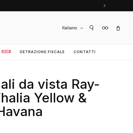
L
Accedi
Carrello
Italiano
i
n
DETRAZIONE FISCALE
CONTATTI
g
NEW
u
a
ali da vista Ray-
halia Yellow &
 Havana