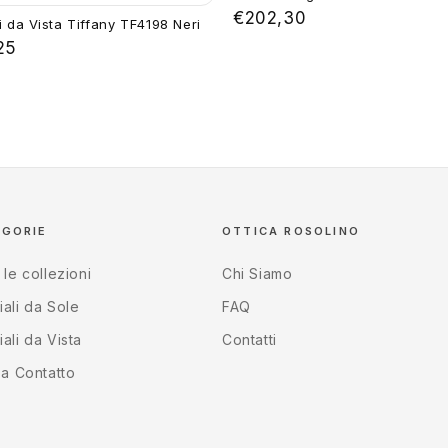
€202,30
i da Vista Tiffany TF4198 Neri
25
EGORIE
OTTICA ROSOLINO
 le collezioni
Chi Siamo
ali da Sole
FAQ
ali da Vista
Contatti
 a Contatto