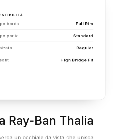
ESTIBILITÀ
ipo bordo
Full Rim
ipo ponte
Standard
alzata
Regular
eofit
High Bridge Fit
ta Ray-Ban Thalia
cerca un occhiale da vista che unisca