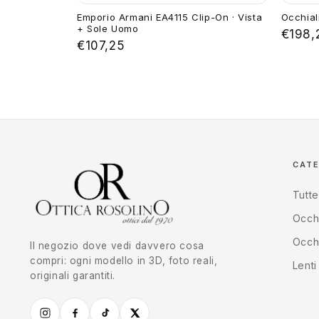
Emporio Armani EA4115 Clip-On · Vista
Occhial
+ Sole Uomo
€198,
€107,25
CAT
Tutte
Occhi
Occhi
Il negozio dove vedi davvero cosa
compri: ogni modello in 3D, foto reali,
Lenti
originali garantiti.