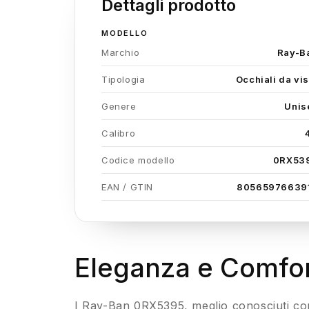
Dettagli prodotto
MODELLO
Marchio
Ray-B
Tipologia
Occhiali da vis
Genere
Unis
Calibro
Codice modello
0RX53
EAN / GTIN
80565976639
Eleganza e Comfort
I Ray-Ban 0RX5395, meglio conosciuti com