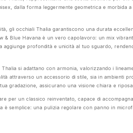
nisex, dalla forma leggermente geometrica e morbida a f
alità, gli occhiali Thalia garantiscono una durata eccelle
low & Blue Havana è un vero capolavoro: un mix vibrant
ia aggiunge profondità e unicità al tuo sguardo, rende
ali Thalia si adattano con armonia, valorizzando i lineam
ità attraverso un accessorio di stile, sia in ambienti pr
la tua gradazione, assicurano una visione chiara e riposa
tare per un classico reinventato, capace di accompagna
 è semplice: una pulizia regolare con panno in microf