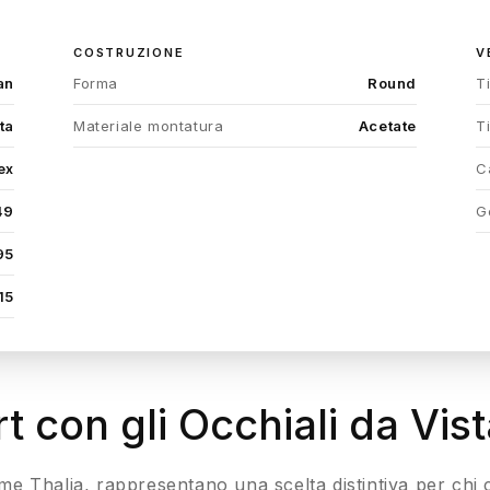
COSTRUZIONE
V
an
Forma
Round
T
ta
Materiale montatura
Acetate
T
ex
C
49
G
95
15
 con gli Occhiali da Vis
e Thalia, rappresentano una scelta distintiva per chi 