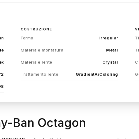
COSTRUZIONE
V
an
Forma
Irregular
T
le
Materiale montatura
Metal
T
ex
Materiale lente
Crystal
C
72
Trattamento lente
GradientArColoring
G
98
Ray-Ban Octagon