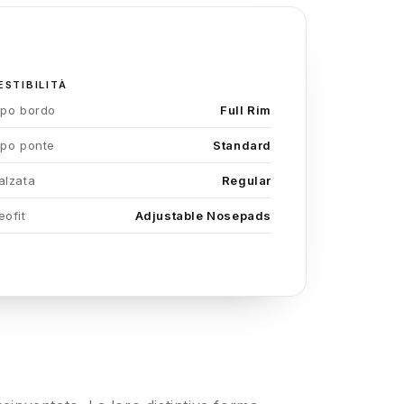
ESTIBILITÀ
ipo bordo
Full Rim
ipo ponte
Standard
alzata
Regular
eofit
Adjustable Nosepads