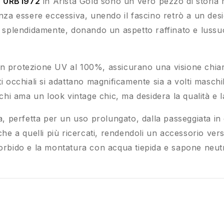
n 0RB1972
in Arista Gold sono un vero pezzo di storia r
senza essere eccessiva, unendo il fascino retrò a un de
ce splendidamente, donando un aspetto raffinato e lussu
e con protezione UV al 100%, assicurano una visione chiar
ti occhiali si adattano magnificamente sia a volti masch
r chi ama un look vintage chic, ma desidera la qualità e
ra, perfetta per un uso prolungato, dalla passeggiata in 
che a quelli più ricercati, rendendoli un accessorio ver
morbido e la montatura con acqua tiepida e sapone neutr