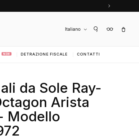
L
Accedi
Carrello
Italiano
i
n
DETRAZIONE FISCALE
CONTATTI
g
NEW
u
a
ali da Sole Ray-
ctagon Arista
- Modello
972