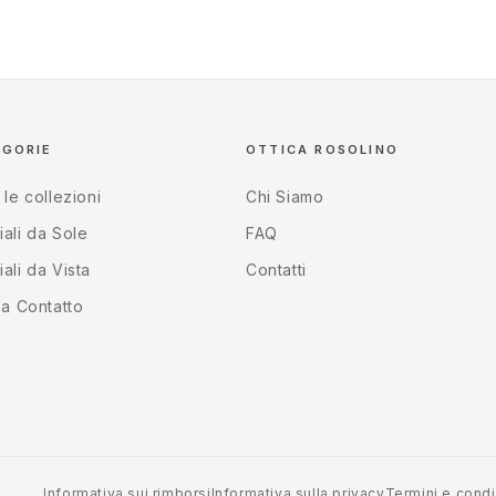
EGORIE
OTTICA ROSOLINO
 le collezioni
Chi Siamo
ali da Sole
FAQ
ali da Vista
Contatti
 a Contatto
Informativa sui rimborsi
Informativa sulla privacy
Termini e condi