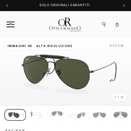
Vai
SOLO ORIGINALI GARANTITI
direttamente
ai contenuti
Carrello
ZOOM
IMMAGINI 4K · ALTA RISOLUZIONE
1 / 6
RAY-BAN