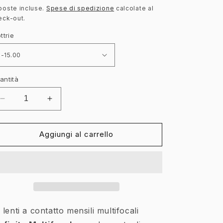
poste incluse.
Spese di spedizione
calcolate al
eck-out.
stino
ttrie
antità
Diminuisci
Aumenta
quantità
quantità
per
per
Biofinity
Biofinity
Aggiungi al carrello
Multifocal
Multifocal
(3
(3
lenti)
lenti)
 lenti a contatto mensili multifocali