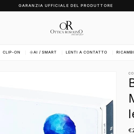
GARANZIA UFFICIALE DEL PRODUTTORE
CLIP-ON
AI / SMART
LENTI A CONTATTO
RICAMBI
CO
B
M
l
P
€