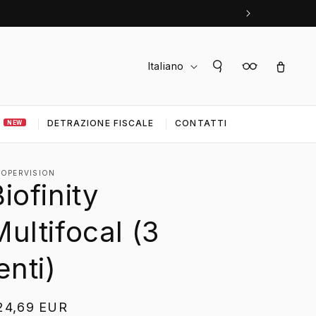
L
Accedi
Carrello
Italiano
i
n
DETRAZIONE FISCALE
CONTATTI
g
NEW
u
a
OPERVISION
iofinity
ultifocal (3
enti)
rezzo
24,69 EUR