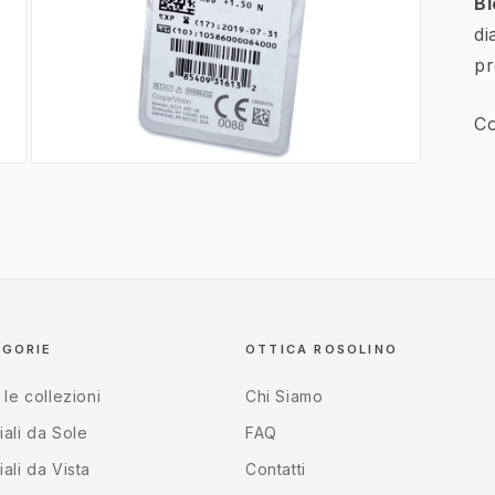
Bi
di
pr
Co
Apri
contenuti
multimediali
3
in
finestra
modale
EGORIE
OTTICA ROSOLINO
 le collezioni
Chi Siamo
ali da Sole
FAQ
ali da Vista
Contatti