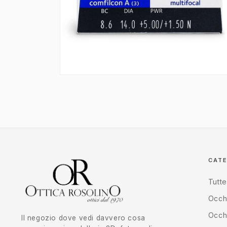
Apri
contenuti
multimediali
2
in
finestra
modale
CAT
Tutte
Occhi
Occhi
Il negozio dove vedi davvero cosa