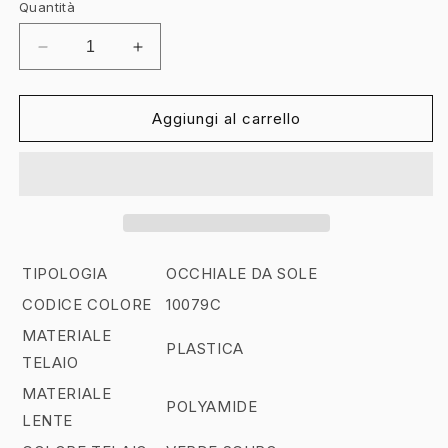
Quantità
Diminuisci
Aumenta
quantità
quantità
per
per
SWAROVSKI
SWAROVSKI
Aggiungi al carrello
SK
SK
6002
6002
-
-
10079C
10079C
VERDE
VERDE
SCURO
SCURO
|
|
TIPOLOGIA
OCCHIALE DA SOLE
OCCHIALE
OCCHIALE
CODICE COLORE
10079C
DA
DA
SOLE
SOLE
MATERIALE
DONNA
DONNA
PLASTICA
TELAIO
CALIBRO
CALIBRO
53
53
MATERIALE
POLYAMIDE
LENTE