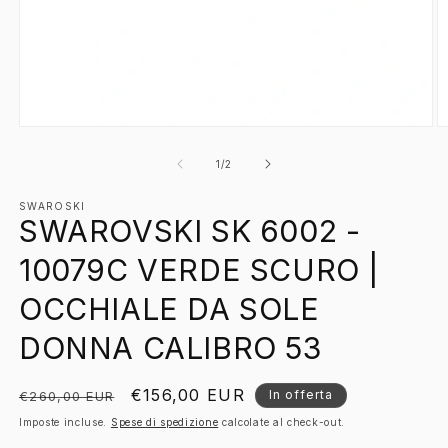
Apri
A
contenuti
c
multimediali
m
su
1
/
2
1
2
in
in
finestra
SWAROSKI
fi
SWAROVSKI SK 6002 -
modale
m
10079C VERDE SCURO |
OCCHIALE DA SOLE
DONNA CALIBRO 53
Prezzo
Prezzo
€156,00 EUR
In offerta
€260,00 EUR
di
scontato
Imposte incluse.
Spese di spedizione
calcolate al check-out.
listino