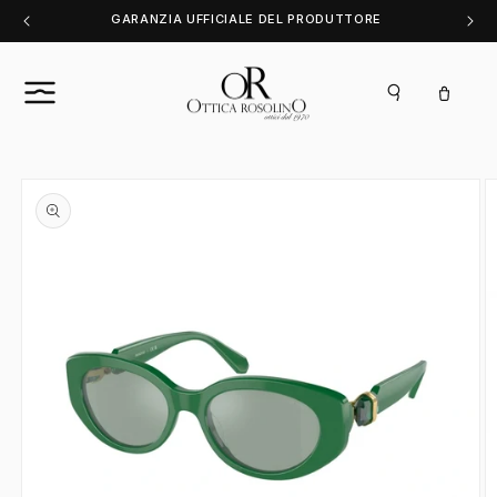
Vai
GARANZIA UFFICIALE DEL PRODUTTORE
direttamente
ai contenuti
Carrello
Passa alle
informazioni
sul prodotto